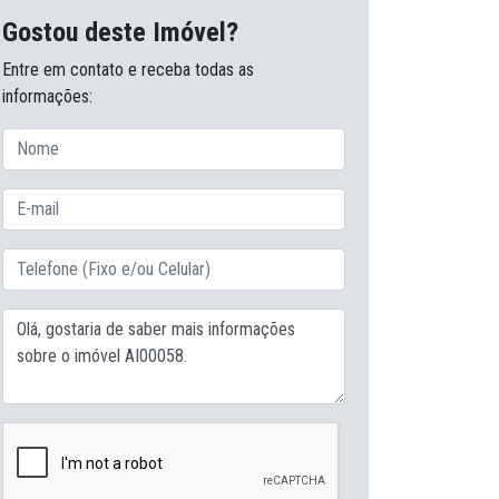
Gostou deste Imóvel?
Entre em contato e receba todas as
Quer saber mais sobre esse
informações:
Entre em contato e solicite mais info
(51) 3471-4816
mencione o código
AI00058
Converse no WhatsApp