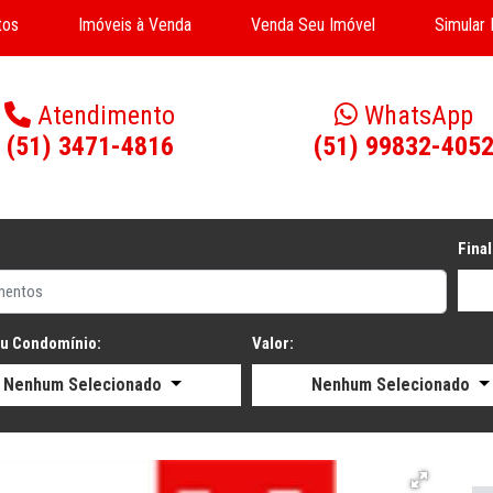
tos
Imóveis à Venda
Venda Seu Imóvel
Simular
Atendimento
WhatsApp
(51) 3471-4816
(51) 99832-405
Final
ou Condomínio:
Valor:
Nenhum Selecionado
Nenhum Selecionado