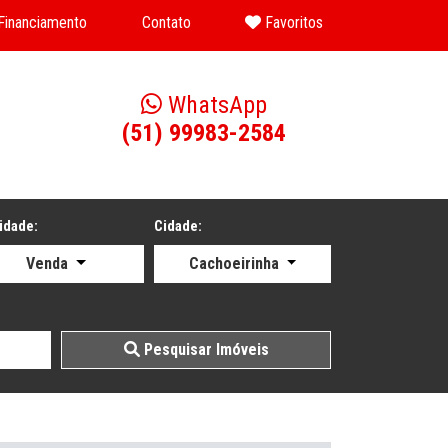
 Financiamento
Contato
Favoritos
WhatsApp
2
(51) 99983-2584
idade:
Cidade:
Venda
Cachoeirinha
Pesquisar Imóveis